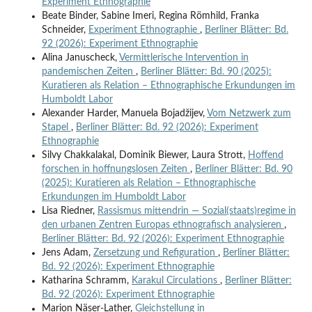
Experiment Ethnographie
Beate Binder, Sabine Imeri, Regina Römhild, Franka
Schneider,
Experiment Ethnographie
,
Berliner Blätter: Bd.
92 (2026): Experiment Ethnographie
Alina Januscheck,
Vermittlerische Intervention in
pandemischen Zeiten
,
Berliner Blätter: Bd. 90 (2025):
Kuratieren als Relation – Ethnographische Erkundungen im
Humboldt Labor
Alexander Harder, Manuela Bojadžijev,
Vom Netzwerk zum
Stapel
,
Berliner Blätter: Bd. 92 (2026): Experiment
Ethnographie
Silvy Chakkalakal, Dominik Biewer, Laura Strott,
Hoffend
forschen in hoffnungslosen Zeiten
,
Berliner Blätter: Bd. 90
(2025): Kuratieren als Relation – Ethnographische
Erkundungen im Humboldt Labor
Lisa Riedner,
Rassismus mittendrin — Sozial(staats)regime in
den urbanen Zentren Europas ethnografisch analysieren
,
Berliner Blätter: Bd. 92 (2026): Experiment Ethnographie
Jens Adam,
Zersetzung und Refiguration
,
Berliner Blätter:
Bd. 92 (2026): Experiment Ethnographie
Katharina Schramm,
Karakul Circulations
,
Berliner Blätter:
Bd. 92 (2026): Experiment Ethnographie
Marion Näser-Lather,
Gleichstellung in