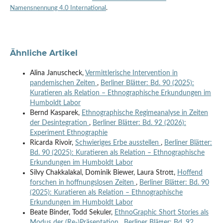
Namensnennung 4.0 International
.
Ähnliche Artikel
Alina Januscheck,
Vermittlerische Intervention in
pandemischen Zeiten
,
Berliner Blätter: Bd. 90 (2025):
Kuratieren als Relation – Ethnographische Erkundungen im
Humboldt Labor
Bernd Kasparek,
Ethnographische Regimeanalyse in Zeiten
der Desintegration
,
Berliner Blätter: Bd. 92 (2026):
Experiment Ethnographie
Ricarda Rivoir,
Schwieriges Erbe ausstellen
,
Berliner Blätter:
Bd. 90 (2025): Kuratieren als Relation – Ethnographische
Erkundungen im Humboldt Labor
Silvy Chakkalakal, Dominik Biewer, Laura Strott,
Hoffend
forschen in hoffnungslosen Zeiten
,
Berliner Blätter: Bd. 90
(2025): Kuratieren als Relation – Ethnographische
Erkundungen im Humboldt Labor
Beate Binder, Todd Sekuler,
EthnoGraphic Short Stories als
Modus der (Re-)Präsentation
,
Berliner Blätter: Bd. 92