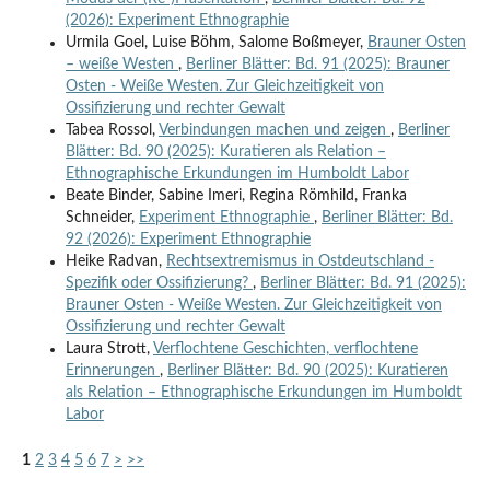
(2026): Experiment Ethnographie
Urmila Goel, Luise Böhm, Salome Boßmeyer,
Brauner Osten
– weiße Westen
,
Berliner Blätter: Bd. 91 (2025): Brauner
Osten - Weiße Westen. Zur Gleichzeitigkeit von
Ossifizierung und rechter Gewalt
Tabea Rossol,
Verbindungen machen und zeigen
,
Berliner
Blätter: Bd. 90 (2025): Kuratieren als Relation –
Ethnographische Erkundungen im Humboldt Labor
Beate Binder, Sabine Imeri, Regina Römhild, Franka
Schneider,
Experiment Ethnographie
,
Berliner Blätter: Bd.
92 (2026): Experiment Ethnographie
Heike Radvan,
Rechtsextremismus in Ostdeutschland -
Spezifik oder Ossifizierung?
,
Berliner Blätter: Bd. 91 (2025):
Brauner Osten - Weiße Westen. Zur Gleichzeitigkeit von
Ossifizierung und rechter Gewalt
Laura Strott,
Verflochtene Geschichten, verflochtene
Erinnerungen
,
Berliner Blätter: Bd. 90 (2025): Kuratieren
als Relation – Ethnographische Erkundungen im Humboldt
Labor
1
2
3
4
5
6
7
>
>>