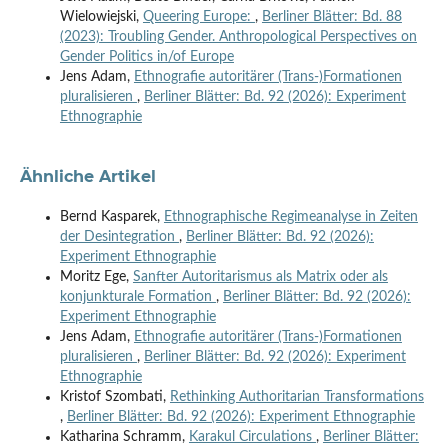
Wielowiejski,
Queering Europe:
,
Berliner Blätter: Bd. 88
(2023): Troubling Gender. Anthropological Perspectives on
Gender Politics in/of Europe
Jens Adam,
Ethnografie autoritärer (Trans-)Formationen
pluralisieren
,
Berliner Blätter: Bd. 92 (2026): Experiment
Ethnographie
Ähnliche Artikel
Bernd Kasparek,
Ethnographische Regimeanalyse in Zeiten
der Desintegration
,
Berliner Blätter: Bd. 92 (2026):
Experiment Ethnographie
Moritz Ege,
Sanfter Autoritarismus als Matrix oder als
konjunkturale Formation
,
Berliner Blätter: Bd. 92 (2026):
Experiment Ethnographie
Jens Adam,
Ethnografie autoritärer (Trans-)Formationen
pluralisieren
,
Berliner Blätter: Bd. 92 (2026): Experiment
Ethnographie
Kristof Szombati,
Rethinking Authoritarian Transformations
,
Berliner Blätter: Bd. 92 (2026): Experiment Ethnographie
Katharina Schramm,
Karakul Circulations
,
Berliner Blätter: