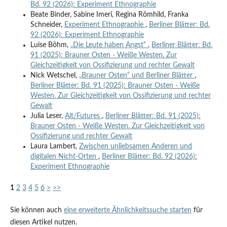
Bd. 92 (2026): Experiment Ethnographie
Beate Binder, Sabine Imeri, Regina Römhild, Franka
Schneider,
Experiment Ethnographie
,
Berliner Blätter: Bd.
92 (2026): Experiment Ethnographie
Luise Böhm,
„Die Leute haben Angst“
,
Berliner Blätter: Bd.
91 (2025): Brauner Osten - Weiße Westen. Zur
Gleichzeitigkeit von Ossifizierung und rechter Gewalt
Nick Wetschel,
„Brauner Osten“ und Berliner Blätter
,
Berliner Blätter: Bd. 91 (2025): Brauner Osten - Weiße
Westen. Zur Gleichzeitigkeit von Ossifizierung und rechter
Gewalt
Julia Leser,
Alt/Futures
,
Berliner Blätter: Bd. 91 (2025):
Brauner Osten - Weiße Westen. Zur Gleichzeitigkeit von
Ossifizierung und rechter Gewalt
Laura Lambert,
Zwischen unliebsamen Anderen und
digitalen Nicht-Orten
,
Berliner Blätter: Bd. 92 (2026):
Experiment Ethnographie
1
2
3
4
5
6
>
>>
Sie können auch
eine erweiterte Ähnlichkeitssuche starten
für
diesen Artikel nutzen.