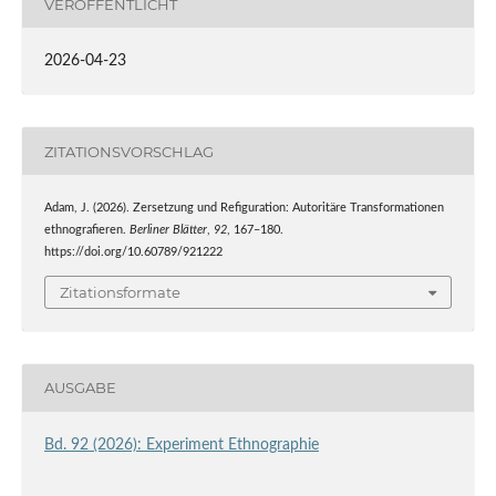
VERÖFFENTLICHT
2026-04-23
ZITATIONSVORSCHLAG
Adam, J. (2026). Zersetzung und Refiguration: Autoritäre Transformationen
ethnografieren.
Berliner Blätter
,
92
, 167–180.
https://doi.org/10.60789/921222
Zitationsformate
AUSGABE
Bd. 92 (2026): Experiment Ethnographie