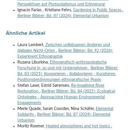
Perspektiven auf Postsozialismus und Erinnerung
Ignacio Farías , Kristiane Fehrs,
Gardening in Public Spaces
,
Berliner Blätter: Bd. 87 (2024): Elemental Urbanism
Ähnliche Artikel
Laura Lambert,
Zwischen unliebsamen Anderen und
digitalen Nicht-Orten
,
Berliner Blätter: Bd. 92 (2026):
Experiment Ethnographie
Ruzana Liburkina,
Ethnografisch-anthropologische
Forschung in, zu und mit Unternehmen
,
Berliner Blätter:
Bd. 83 (2021): Kooperieren - Kollaborieren - Kuratieren.
Positionsbestimmungen ethnografischer Praxis
Stefan Laser, Estrid Sørensen,
Re-Imagining River
Restoration
,
Berliner Blätter: Bd. 84 (2021): Ecological
Ontologies - Approaching Human-Environmental
Engagements
Merle Quade, Sarah Coordes, Nina Schäfer,
Elemental
Solidarity
,
Berliner Blätter: Bd. 87 (2024): Elemental
Urbanism
Moritz Roemer,
Heated atmospheres and hot topics
,