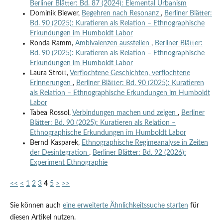
Berliner Blätter: Bd. 87 (2024): Elemental Urbanism
Dominik Biewer,
Begehren nach Resonanz
,
Berliner Blätter:
Bd. 90 (2025): Kuratieren als Relation – Ethnographische
Erkundungen im Humboldt Labor
Ronda Ramm,
Ambivalenzen ausstellen
,
Berliner Blätter:
Bd. 90 (2025): Kuratieren als Relation – Ethnographische
Erkundungen im Humboldt Labor
Laura Strott,
Verflochtene Geschichten, verflochtene
Erinnerungen
,
Berliner Blätter: Bd. 90 (2025): Kuratieren
als Relation – Ethnographische Erkundungen im Humboldt
Labor
Tabea Rossol,
Verbindungen machen und zeigen
,
Berliner
Blätter: Bd. 90 (2025): Kuratieren als Relation –
Ethnographische Erkundungen im Humboldt Labor
Bernd Kasparek,
Ethnographische Regimeanalyse in Zeiten
der Desintegration
,
Berliner Blätter: Bd. 92 (2026):
Experiment Ethnographie
<<
<
1
2
3
4
5
>
>>
Sie können auch
eine erweiterte Ähnlichkeitssuche starten
für
diesen Artikel nutzen.