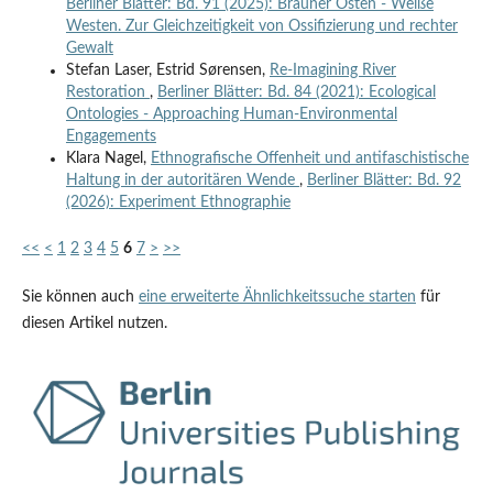
Berliner Blätter: Bd. 91 (2025): Brauner Osten - Weiße
Westen. Zur Gleichzeitigkeit von Ossifizierung und rechter
Gewalt
Stefan Laser, Estrid Sørensen,
Re-Imagining River
Restoration
,
Berliner Blätter: Bd. 84 (2021): Ecological
Ontologies - Approaching Human-Environmental
Engagements
Klara Nagel,
Ethnografische Offenheit und antifaschistische
Haltung in der autoritären Wende
,
Berliner Blätter: Bd. 92
(2026): Experiment Ethnographie
<<
<
1
2
3
4
5
6
7
>
>>
Sie können auch
eine erweiterte Ähnlichkeitssuche starten
für
diesen Artikel nutzen.