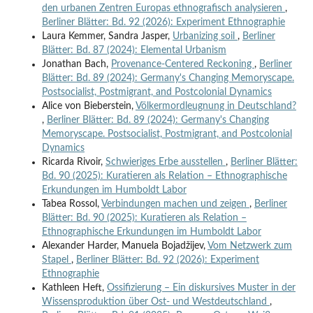
den urbanen Zentren Europas ethnografisch analysieren
,
Berliner Blätter: Bd. 92 (2026): Experiment Ethnographie
Laura Kemmer, Sandra Jasper,
Urbanizing soil
,
Berliner
Blätter: Bd. 87 (2024): Elemental Urbanism
Jonathan Bach,
Provenance-Centered Reckoning
,
Berliner
Blätter: Bd. 89 (2024): Germany's Changing Memoryscape.
Postsocialist, Postmigrant, and Postcolonial Dynamics
Alice von Bieberstein,
Völkermordleugnung in Deutschland?
,
Berliner Blätter: Bd. 89 (2024): Germany's Changing
Memoryscape. Postsocialist, Postmigrant, and Postcolonial
Dynamics
Ricarda Rivoir,
Schwieriges Erbe ausstellen
,
Berliner Blätter:
Bd. 90 (2025): Kuratieren als Relation – Ethnographische
Erkundungen im Humboldt Labor
Tabea Rossol,
Verbindungen machen und zeigen
,
Berliner
Blätter: Bd. 90 (2025): Kuratieren als Relation –
Ethnographische Erkundungen im Humboldt Labor
Alexander Harder, Manuela Bojadžijev,
Vom Netzwerk zum
Stapel
,
Berliner Blätter: Bd. 92 (2026): Experiment
Ethnographie
Kathleen Heft,
Ossifizierung – Ein diskursives Muster in der
Wissensproduktion über Ost- und Westdeutschland
,