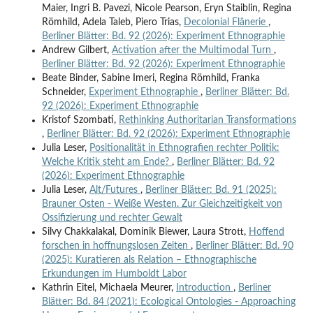
Maier, Ingri B. Pavezi, Nicole Pearson, Eryn Staiblin, Regina
Römhild, Adela Taleb, Piero Trias,
Decolonial Flânerie
,
Berliner Blätter: Bd. 92 (2026): Experiment Ethnographie
Andrew Gilbert,
Activation after the Multimodal Turn
,
Berliner Blätter: Bd. 92 (2026): Experiment Ethnographie
Beate Binder, Sabine Imeri, Regina Römhild, Franka
Schneider,
Experiment Ethnographie
,
Berliner Blätter: Bd.
92 (2026): Experiment Ethnographie
Kristof Szombati,
Rethinking Authoritarian Transformations
,
Berliner Blätter: Bd. 92 (2026): Experiment Ethnographie
Julia Leser,
Positionalität in Ethnografien rechter Politik:
Welche Kritik steht am Ende?
,
Berliner Blätter: Bd. 92
(2026): Experiment Ethnographie
Julia Leser,
Alt/Futures
,
Berliner Blätter: Bd. 91 (2025):
Brauner Osten - Weiße Westen. Zur Gleichzeitigkeit von
Ossifizierung und rechter Gewalt
Silvy Chakkalakal, Dominik Biewer, Laura Strott,
Hoffend
forschen in hoffnungslosen Zeiten
,
Berliner Blätter: Bd. 90
(2025): Kuratieren als Relation – Ethnographische
Erkundungen im Humboldt Labor
Kathrin Eitel, Michaela Meurer,
Introduction
,
Berliner
Blätter: Bd. 84 (2021): Ecological Ontologies - Approaching