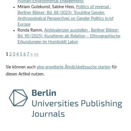
Human-Environmental Engagements
Miriam Gutekunst, Sabine Hess,
Politics of reversal
,
Berliner Blätter: Bd. 88 (2023): Troubling Gender.
Anthropological Perspectives on Gender Politics in/of
Europe
Ronda Ramm,
Ambivalenzen ausstellen
,
Berliner Blätter:
Bd. 90 (2025): Kuratieren als Relation – Ethnographische
Erkundungen im Humboldt Labor
1
2
3
4
5
6
7
>
>>
Sie können auch
eine erweiterte Ähnlichkeitssuche starten
für
diesen Artikel nutzen.