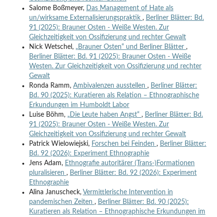
Salome Boßmeyer,
Das Management of Hate als
un/wirksame Externalisierungspraktik
,
Berliner Blätter: Bd.
91 (2025): Brauner Osten - Weiße Westen. Zur
Gleichzeitigkeit von Ossifizierung und rechter Gewalt
Nick Wetschel,
„Brauner Osten“ und Berliner Blätter
,
Berliner Blätter: Bd. 91 (2025): Brauner Osten - Weiße
Westen. Zur Gleichzeitigkeit von Ossifizierung und rechter
Gewalt
Ronda Ramm,
Ambivalenzen ausstellen
,
Berliner Blätter:
Bd. 90 (2025): Kuratieren als Relation – Ethnographische
Erkundungen im Humboldt Labor
Luise Böhm,
„Die Leute haben Angst“
,
Berliner Blätter: Bd.
91 (2025): Brauner Osten - Weiße Westen. Zur
Gleichzeitigkeit von Ossifizierung und rechter Gewalt
Patrick Wielowiejski,
Forschen bei Feinden
,
Berliner Blätter:
Bd. 92 (2026): Experiment Ethnographie
Jens Adam,
Ethnografie autoritärer (Trans-)Formationen
pluralisieren
,
Berliner Blätter: Bd. 92 (2026): Experiment
Ethnographie
Alina Januscheck,
Vermittlerische Intervention in
pandemischen Zeiten
,
Berliner Blätter: Bd. 90 (2025):
Kuratieren als Relation – Ethnographische Erkundungen im