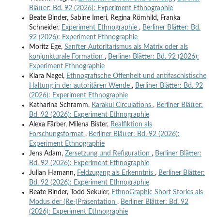
Blätter: Bd. 92 (2026): Experiment Ethnographie
Beate Binder, Sabine Imeri, Regina Römhild, Franka
Schneider,
Experiment Ethnographie
,
Berliner Blätter: Bd.
92 (2026): Experiment Ethnographie
Moritz Ege,
Sanfter Autoritarismus als Matrix oder als
konjunkturale Formation
,
Berliner Blätter: Bd. 92 (2026):
Experiment Ethnographie
Klara Nagel,
Ethnografische Offenheit und antifaschistische
Haltung in der autoritären Wende
,
Berliner Blätter: Bd. 92
(2026): Experiment Ethnographie
Katharina Schramm,
Karakul Circulations
,
Berliner Blätter:
Bd. 92 (2026): Experiment Ethnographie
Alexa Färber, Milena Bister,
Realfiktion als
Forschungsformat
,
Berliner Blätter: Bd. 92 (2026):
Experiment Ethnographie
Jens Adam,
Zersetzung und Refiguration
,
Berliner Blätter:
Bd. 92 (2026): Experiment Ethnographie
Julian Hamann,
Feldzugang als Erkenntnis
,
Berliner Blätter:
Bd. 92 (2026): Experiment Ethnographie
Beate Binder, Todd Sekuler,
EthnoGraphic Short Stories als
Modus der (Re-)Präsentation
,
Berliner Blätter: Bd. 92
(2026): Experiment Ethnographie