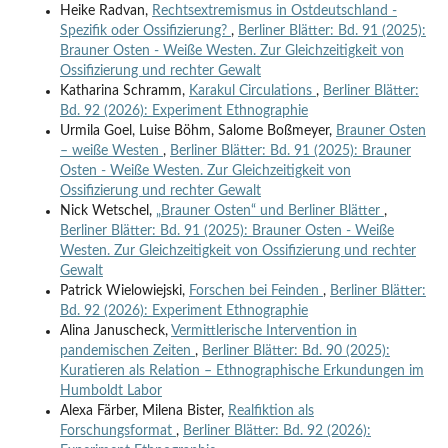
Heike Radvan,
Rechtsextremismus in Ostdeutschland -
Spezifik oder Ossifizierung?
,
Berliner Blätter: Bd. 91 (2025):
Brauner Osten - Weiße Westen. Zur Gleichzeitigkeit von
Ossifizierung und rechter Gewalt
Katharina Schramm,
Karakul Circulations
,
Berliner Blätter:
Bd. 92 (2026): Experiment Ethnographie
Urmila Goel, Luise Böhm, Salome Boßmeyer,
Brauner Osten
– weiße Westen
,
Berliner Blätter: Bd. 91 (2025): Brauner
Osten - Weiße Westen. Zur Gleichzeitigkeit von
Ossifizierung und rechter Gewalt
Nick Wetschel,
„Brauner Osten“ und Berliner Blätter
,
Berliner Blätter: Bd. 91 (2025): Brauner Osten - Weiße
Westen. Zur Gleichzeitigkeit von Ossifizierung und rechter
Gewalt
Patrick Wielowiejski,
Forschen bei Feinden
,
Berliner Blätter:
Bd. 92 (2026): Experiment Ethnographie
Alina Januscheck,
Vermittlerische Intervention in
pandemischen Zeiten
,
Berliner Blätter: Bd. 90 (2025):
Kuratieren als Relation – Ethnographische Erkundungen im
Humboldt Labor
Alexa Färber, Milena Bister,
Realfiktion als
Forschungsformat
,
Berliner Blätter: Bd. 92 (2026):