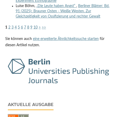
Experiment Ethnographie
Luise Böhm,
„Die Leute haben Angst“
,
Berliner Blätter: Bd.
91 (2025): Brauner Osten - Weiße Westen. Zur
Gleichzeitigkeit von Ossifizierung und rechter Gewalt
1
2
3
4
5
6
7
8
9
10
>
>>
Sie können auch
eine erweiterte Ähnlichkeitssuche starten
für
diesen Artikel nutzen.
AKTUELLE AUSGABE