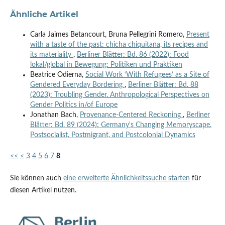
Ähnliche Artikel
Carla Jaimes Betancourt, Bruna Pellegrini Romero,
Present
with a taste of the past: chicha chiquitana, its recipes and
its materiality
,
Berliner Blätter: Bd. 86 (2022): Food
lokal/global in Bewegung: Politiken und Praktiken
Beatrice Odierna,
Social Work ‘With Refugees’ as a Site of
Gendered Everyday Bordering
,
Berliner Blätter: Bd. 88
(2023): Troubling Gender. Anthropological Perspectives on
Gender Politics in/of Europe
Jonathan Bach,
Provenance-Centered Reckoning
,
Berliner
Blätter: Bd. 89 (2024): Germany's Changing Memoryscape.
Postsocialist, Postmigrant, and Postcolonial Dynamics
<<
<
3
4
5
6
7
8
Sie können auch
eine erweiterte Ähnlichkeitssuche starten
für
diesen Artikel nutzen.