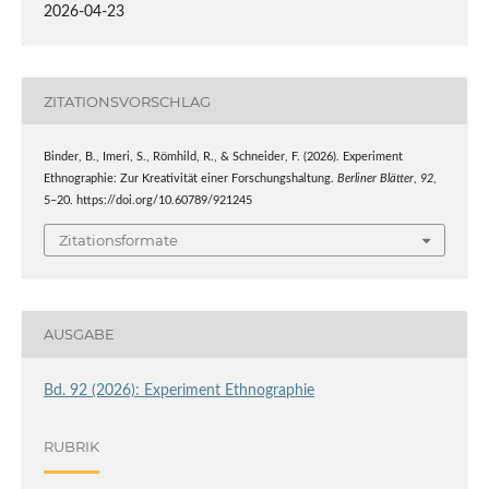
2026-04-23
ZITATIONSVORSCHLAG
Binder, B., Imeri, S., Römhild, R., & Schneider, F. (2026). Experiment
Ethnographie: Zur Kreativität einer Forschungshaltung.
Berliner Blätter
,
92
,
5–20. https://doi.org/10.60789/921245
Zitationsformate
AUSGABE
Bd. 92 (2026): Experiment Ethnographie
RUBRIK