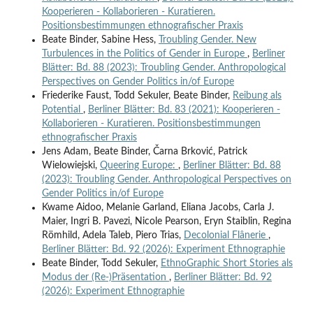
Kooperieren - Kollaborieren - Kuratieren.
Positionsbestimmungen ethnografischer Praxis
Beate Binder, Sabine Hess,
Troubling Gender. New
Turbulences in the Politics of Gender in Europe
,
Berliner
Blätter: Bd. 88 (2023): Troubling Gender. Anthropological
Perspectives on Gender Politics in/of Europe
Friederike Faust, Todd Sekuler, Beate Binder,
Reibung als
Potential
,
Berliner Blätter: Bd. 83 (2021): Kooperieren -
Kollaborieren - Kuratieren. Positionsbestimmungen
ethnografischer Praxis
Jens Adam, Beate Binder, Čarna Brković, Patrick
Wielowiejski,
Queering Europe:
,
Berliner Blätter: Bd. 88
(2023): Troubling Gender. Anthropological Perspectives on
Gender Politics in/of Europe
Kwame Aidoo, Melanie Garland, Eliana Jacobs, Carla J.
Maier, Ingri B. Pavezi, Nicole Pearson, Eryn Staiblin, Regina
Römhild, Adela Taleb, Piero Trias,
Decolonial Flânerie
,
Berliner Blätter: Bd. 92 (2026): Experiment Ethnographie
Beate Binder, Todd Sekuler,
EthnoGraphic Short Stories als
Modus der (Re-)Präsentation
,
Berliner Blätter: Bd. 92
(2026): Experiment Ethnographie