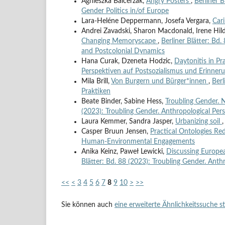
Agnieszka Balcerzak,
Angry Posters
,
Berliner 
Gender Politics in/of Europe
Lara-Heléne Deppermann, Josefa Vergara,
Car
Andrei Zavadski, Sharon Macdonald, Irene Hil
Changing Memoryscape
,
Berliner Blätter: Bd
and Postcolonial Dynamics
Hana Curak, Dzeneta Hodzic,
Daytonitis in Pr
Perspektiven auf Postsozialismus und Erinner
Mila Brill,
Von Burgern und Bürger*innen
,
Berl
Praktiken
Beate Binder, Sabine Hess,
Troubling Gender. 
(2023): Troubling Gender. Anthropological Per
Laura Kemmer, Sandra Jasper,
Urbanizing soil
Casper Bruun Jensen,
Practical Ontologies R
Human-Environmental Engagements
Anika Keinz, Paweł Lewicki,
Discussing Europea
Blätter: Bd. 88 (2023): Troubling Gender. Anth
<<
<
3
4
5
6
7
8
9
10
>
>>
Sie können auch
eine erweiterte Ähnlichkeitssuche s