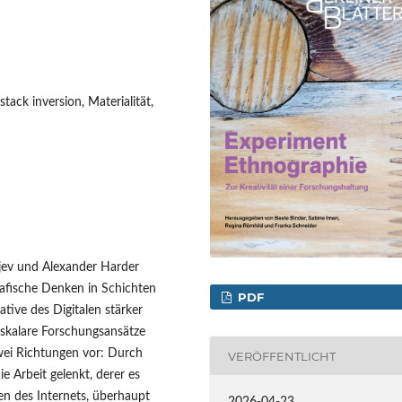
tack inversion, Materialität,
jev und Alexander Harder
rafische Denken in Schichten
PDF
tive des Digitalen stärker
i-skalare Forschungsansätze
zwei Richtungen vor: Durch
VERÖFFENTLICHT
e Arbeit gelenkt, derer es
en des Internets, überhaupt