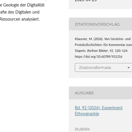
2026-04-23
 Geologie der Digitalität
grafie des Digitalen und
 Ressourcen analysiert.
ZITATIONSVORSCHLAG
Klausner, M. (2026). Von Gesteins- und
Protokollschichten: Ein Kommentar zu
Stapeln.
Berliner Blätter
,
92
, 120–124.
https://doi.org/10.60789/921216
Zitationsformate
AUSGABE
Bd. 92 (2026): Experiment
Ethnographie
RUBRIK