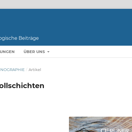
LUNGEN
ÜBER UNS
THNOGRAPHIE
/
Artikel
ollschichten