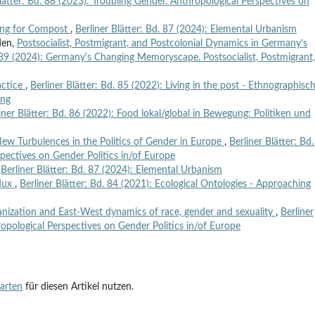
Blätter: Bd. 88 (2023): Troubling Gender. Anthropological Perspectives on
ing for Compost
,
Berliner Blätter: Bd. 87 (2024): Elemental Urbanism
den,
Postsocialist, Postmigrant, and Postcolonial Dynamics in Germany’s
. 89 (2024): Germany's Changing Memoryscape. Postsocialist, Postmigrant,
actice
,
Berliner Blätter: Bd. 85 (2022): Living in the post - Ethnographisc
ung
iner Blätter: Bd. 86 (2022): Food lokal/global in Bewegung: Politiken und
New Turbulences in the Politics of Gender in Europe
,
Berliner Blätter: Bd
spectives on Gender Politics in/of Europe
,
Berliner Blätter: Bd. 87 (2024): Elemental Urbanism
edux
,
Berliner Blätter: Bd. 84 (2021): Ecological Ontologies - Approaching
nization and East-West dynamics of race, gender and sexuality
,
Berliner
ropological Perspectives on Gender Politics in/of Europe
tarten
für diesen Artikel nutzen.