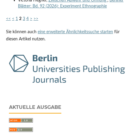
Victoria Hegner,
Zwischen Abwehr und Öffnung
,
Berliner
Blätter: Bd. 92 (2026): Experiment Ethnographie
<<
<
1
2
3
4
>
>>
Sie können auch
eine erweiterte Ähnlichkeitssuche starten
für
diesen Artikel nutzen.
AKTUELLE AUSGABE