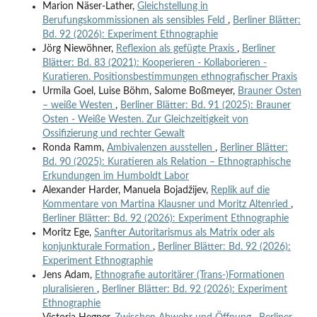
Marion Näser-Lather,
Gleichstellung in
Berufungskommissionen als sensibles Feld
,
Berliner Blätter:
Bd. 92 (2026): Experiment Ethnographie
Jörg Niewöhner,
Reflexion als gefügte Praxis
,
Berliner
Blätter: Bd. 83 (2021): Kooperieren - Kollaborieren -
Kuratieren. Positionsbestimmungen ethnografischer Praxis
Urmila Goel, Luise Böhm, Salome Boßmeyer,
Brauner Osten
– weiße Westen
,
Berliner Blätter: Bd. 91 (2025): Brauner
Osten - Weiße Westen. Zur Gleichzeitigkeit von
Ossifizierung und rechter Gewalt
Ronda Ramm,
Ambivalenzen ausstellen
,
Berliner Blätter:
Bd. 90 (2025): Kuratieren als Relation – Ethnographische
Erkundungen im Humboldt Labor
Alexander Harder, Manuela Bojadžijev,
Replik auf die
Kommentare von Martina Klausner und Moritz Altenried
,
Berliner Blätter: Bd. 92 (2026): Experiment Ethnographie
Moritz Ege,
Sanfter Autoritarismus als Matrix oder als
konjunkturale Formation
,
Berliner Blätter: Bd. 92 (2026):
Experiment Ethnographie
Jens Adam,
Ethnografie autoritärer (Trans-)Formationen
pluralisieren
,
Berliner Blätter: Bd. 92 (2026): Experiment
Ethnographie