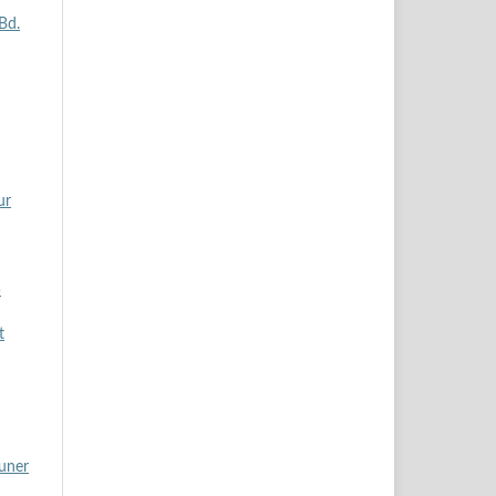
 Bd.
ur
5
t
auner