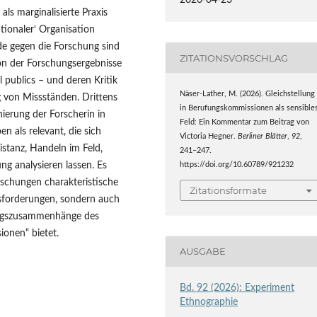
2026-04-23
als marginalisierte Praxis
ationaler‘ Organisation
nde gegen die Forschung sind
ZITATIONSVORSCHLAG
on der Forschungsergebnisse
l publics – und deren Kritik
Näser-Lather, M. (2026). Gleichstellung
von Missständen. Drittens
in Berufungskommissionen als sensible
ierung der Forscherin in
Feld: Ein Kommentar zum Beitrag von
n als relevant, die sich
Victoria Hegner.
Berliner Blätter
,
92
,
istanz, Handeln im Feld,
241–247.
ng analysieren lassen. Es
https://doi.org/10.60789/921232
rschungen charakteristische
Zitationsformate
usforderungen, sondern auch
kungszusammenhänge des
ionen“ bietet.
AUSGABE
Bd. 92 (2026): Experiment
Ethnographie