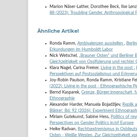
Marion Näser-Lather, Dorothee Beck, Ilse Lenz
88 (2023): Troubling Gender. Anthropological 
Ähnliche Artikel
Ronda Ramm,
Ambivalenzen ausstellen
,
Berli
Erkundungen im Humboldt Labor
Nick Wetschel,
„Brauner Osten“ und Berliner B
Gleichzeitigkeit von Ossifizierung und rechter
Klara Nagel, Carina Fretter,
Living in the post
,
Perspektiven auf Postsozialismus und Erinner
Joy-Robin Paulson, Ronda Ramm, Kristiane Feh
(2022): Living in the post - Ethnographische 
Bernd Kasparek,
Grenze, Bürger:innenschaft, f
Ethnographie
Alexander Harder, Manuela Bojadžijev,
Replik 
Blätter: Bd. 92 (2026): Experiment Ethnograph
Miriam Gutekunst, Sabine Hess,
Politics of re
Perspectives on Gender Politics in/of Europe
Heike Radvan,
Rechtsextremismus in Ostdeutsc
Osten - Weiße Westen. Zur Gleichzeitigkeit vo