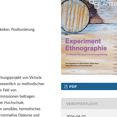
hkeiten, Positionierung,
hungsprojekt von Victoria
 wesentlich zu methodischen
PDF
m Feld von
ommissionen beitragen.
der Hochschule,
VERÖFFENTLICHT
n sensibles, hermetisches
ternormative Diskurse und