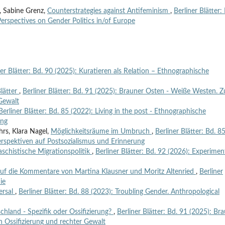
, Sabine Grenz,
Counterstrategies against Antifeminism
,
Berliner Blätter:
Perspectives on Gender Politics in/of Europe
ner Blätter: Bd. 90 (2025): Kuratieren als Relation – Ethnographische
lätter
,
Berliner Blätter: Bd. 91 (2025): Brauner Osten - Weiße Westen. Z
 Gewalt
Berliner Blätter: Bd. 85 (2022): Living in the post - Ethnographische
ung
rs, Klara Nagel,
Möglichkeitsräume im Umbruch
,
Berliner Blätter: Bd. 8
Perspektiven auf Postsozialismus und Erinnerung
aschistische Migrationspolitik
,
Berliner Blätter: Bd. 92 (2026): Experimen
auf die Kommentare von Martina Klausner und Moritz Altenried
,
Berliner
ie
versal
,
Berliner Blätter: Bd. 88 (2023): Troubling Gender. Anthropological
hland - Spezifik oder Ossifizierung?
,
Berliner Blätter: Bd. 91 (2025): Br
n Ossifizierung und rechter Gewalt