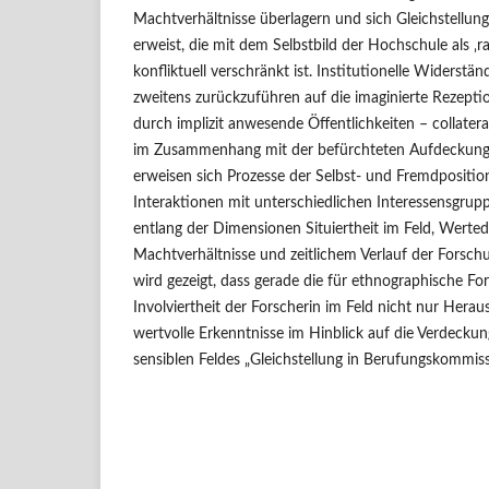
Machtverhältnisse überlagern und sich Gleichstellung 
erweist, die mit dem Selbstbild der Hochschule als ‚r
konfliktuell verschränkt ist. Institutionelle Widerstä
zweitens zurückzuführen auf die imaginierte Rezepti
durch implizit anwesende Öffentlichkeiten – collatera
im Zusammenhang mit der befürchteten Aufdeckung 
erweisen sich Prozesse der Selbst- und Fremdposition
Interaktionen mit unterschiedlichen Interessensgruppe
entlang der Dimensionen Situiertheit im Feld, Werted
Machtverhältnisse und zeitlichem Verlauf der Forschu
wird gezeigt, dass gerade die für ethnographische Fo
Involviertheit der Forscherin im Feld nicht nur Hera
wertvolle Erkenntnisse im Hinblick auf die Verdec
sensiblen Feldes „Gleichstellung in Berufungskommiss