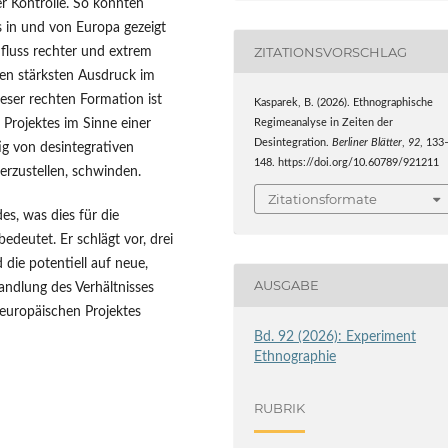
r Kontrolle. So konnten
 in und von Europa gezeigt
ZITATIONSVORSCHLAG
fluss rechter und extrem
inen stärksten Ausdruck im
ieser rechten Formation ist
Kasparek, B. (2026). Ethnographische
Projektes im Sinne einer
Regimeanalyse in Zeiten der
Desintegration.
Berliner Blätter
,
92
, 133
g von desintegrativen
148. https://doi.org/10.60789/921211
rzustellen, schwinden.
Zitationsformate
es, was dies für die
deutet. Er schlägt vor, drei
 die potentiell auf neue,
AUSGABE
ndlung des Verhältnisses
 europäischen Projektes
Bd. 92 (2026): Experiment
Ethnographie
RUBRIK