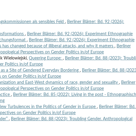
ngskommissionen als sensibles Feld
,
Berliner Blätter: Bd. 92 (2026):
ansformations
,
Berliner Blätter: Bd. 92 (2026): Experiment Ethnographie
rschungsformat
,
Berliner Blätter: Bd. 92 (2026): Experiment Ethnographie
has changed because of illiberal attacks, and why it matters
,
Berliner
ropological Perspectives on Gender Politics in/of Europe
ck Wielowiejski,
Queering Europe:
,
Berliner Blätter: Bd. 88 (2023): Troubl
r Politics in/of Europe
 as a Site of Gendered Everyday Bordering
,
Berliner Blätter: Bd. 88 (2023
s on Gender Politics in/of Europe
nization and East-West dynamics of race, gender and sexuality
,
Berliner
ropological Perspectives on Gender Politics in/of Europe
actice
,
Berliner Blätter: Bd. 85 (2022): Living in the post - Ethnographisc
ung
New Turbulences in the Politics of Gender in Europe
,
Berliner Blätter: Bd
spectives on Gender Politics in/of Europe
nder”
,
Berliner Blätter: Bd. 88 (2023): Troubling Gender. Anthropological