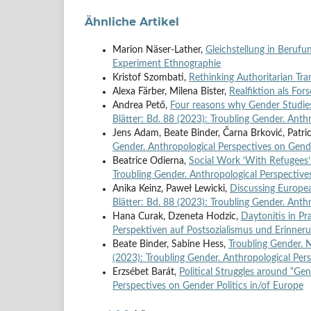
Ähnliche Artikel
Marion Näser-Lather,
Gleichstellung in Berufu
Experiment Ethnographie
Kristof Szombati,
Rethinking Authoritarian Tr
Alexa Färber, Milena Bister,
Realfiktion als Fo
Andrea Pető,
Four reasons why Gender Studies 
Blätter: Bd. 88 (2023): Troubling Gender. Anth
Jens Adam, Beate Binder, Čarna Brković, Patri
Gender. Anthropological Perspectives on Gende
Beatrice Odierna,
Social Work ‘With Refugees’
Troubling Gender. Anthropological Perspective
Anika Keinz, Paweł Lewicki,
Discussing Europea
Blätter: Bd. 88 (2023): Troubling Gender. Anth
Hana Curak, Dzeneta Hodzic,
Daytonitis in Pr
Perspektiven auf Postsozialismus und Erinner
Beate Binder, Sabine Hess,
Troubling Gender. 
(2023): Troubling Gender. Anthropological Per
Erzsébet Barát,
Political Struggles around “Ge
Perspectives on Gender Politics in/of Europe