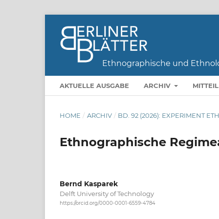
AKTUELLE AUSGABE
ARCHIV
MITTEI
HOME
/
ARCHIV
/
BD. 92 (2026): EXPERIMENT E
Ethnographische Regimean
Bernd Kasparek
Delft University of Technology
https://orcid.org/0000-0001-6559-4784