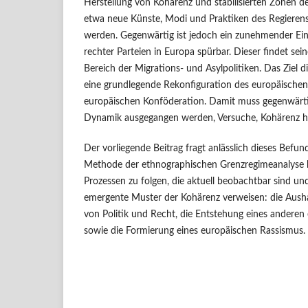
Herstellung von Kohärenz und stabilisierten Zonen de
etwa neue Künste, Modi und Praktiken des Regierens
werden. Gegenwärtig ist jedoch ein zunehmender Ein
rechter Parteien in Europa spürbar. Dieser findet se
Bereich der Migrations- und Asylpolitiken. Das Ziel d
eine grundlegende Rekonfiguration des europäischen 
europäischen Konföderation. Damit muss gegenwärti
Dynamik ausgegangen werden, Versuche, Kohärenz he
Der vorliegende Beitrag fragt anlässlich dieses Befund
Methode der ethnographischen Grenzregimeanalyse be
Prozessen zu folgen, die aktuell beobachtbar sind und
emergente Muster der Kohärenz verweisen: die Ausha
von Politik und Recht, die Entstehung eines anderen
sowie die Formierung eines europäischen Rassismus.