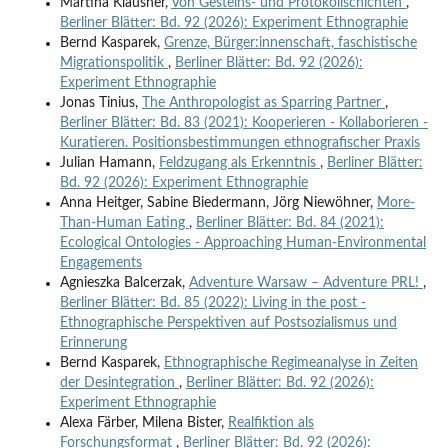
Martina Klausner,
Von Gesteins- und Protokollschichten
,
Berliner Blätter: Bd. 92 (2026): Experiment Ethnographie
Bernd Kasparek,
Grenze, Bürger:innenschaft, faschistische
Migrationspolitik
,
Berliner Blätter: Bd. 92 (2026):
Experiment Ethnographie
Jonas Tinius,
The Anthropologist as Sparring Partner
,
Berliner Blätter: Bd. 83 (2021): Kooperieren - Kollaborieren -
Kuratieren. Positionsbestimmungen ethnografischer Praxis
Julian Hamann,
Feldzugang als Erkenntnis
,
Berliner Blätter:
Bd. 92 (2026): Experiment Ethnographie
Anna Heitger, Sabine Biedermann, Jörg Niewöhner,
More-
Than-Human Eating
,
Berliner Blätter: Bd. 84 (2021):
Ecological Ontologies - Approaching Human-Environmental
Engagements
Agnieszka Balcerzak,
Adventure Warsaw – Adventure PRL!
,
Berliner Blätter: Bd. 85 (2022): Living in the post -
Ethnographische Perspektiven auf Postsozialismus und
Erinnerung
Bernd Kasparek,
Ethnographische Regimeanalyse in Zeiten
der Desintegration
,
Berliner Blätter: Bd. 92 (2026):
Experiment Ethnographie
Alexa Färber, Milena Bister,
Realfiktion als
Forschungsformat
,
Berliner Blätter: Bd. 92 (2026):