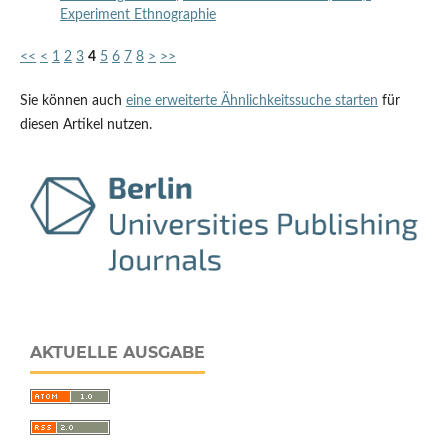
Experiment Ethnographie
<<
<
1
2
3
4
5
6
7
8
>
>>
Sie können auch
eine erweiterte Ähnlichkeitssuche starten
für
diesen Artikel nutzen.
AKTUELLE AUSGABE