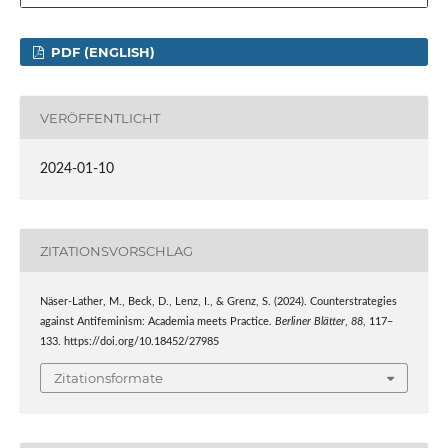
PDF (ENGLISH)
VERÖFFENTLICHT
2024-01-10
ZITATIONSVORSCHLAG
Näser-Lather, M., Beck, D., Lenz, I., & Grenz, S. (2024). Counterstrategies
against Antifeminism: Academia meets Practice.
Berliner Blätter
,
88
, 117–
133. https://doi.org/10.18452/27985
Zitationsformate