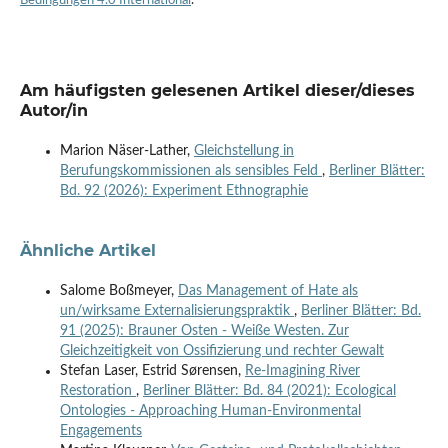
Bedingungen 4.0 International
.
Am häufigsten gelesenen Artikel dieser/dieses
Autor/in
Marion Näser-Lather,
Gleichstellung in
Berufungskommissionen als sensibles Feld
,
Berliner Blätter:
Bd. 92 (2026): Experiment Ethnographie
Ähnliche Artikel
Salome Boßmeyer,
Das Management of Hate als
un/wirksame Externalisierungspraktik
,
Berliner Blätter: Bd.
91 (2025): Brauner Osten - Weiße Westen. Zur
Gleichzeitigkeit von Ossifizierung und rechter Gewalt
Stefan Laser, Estrid Sørensen,
Re-Imagining River
Restoration
,
Berliner Blätter: Bd. 84 (2021): Ecological
Ontologies - Approaching Human-Environmental
Engagements