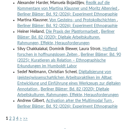
Alexander Harder, Manuela Bojadžijev,
Replik auf die
Kommentare von Martina Klausner und Moritz Altenried
,
Berliner Blätter: Bd. 92 (2026): Experiment Ethnographie
Martina Klausner,
Von Gesteins- und Protokollschichten
,
Berliner Blätter: Bd. 92 (2026): Experiment Ethnographie
Heiner Heiland,
Die Praxis der Plattformarbeit
,
Berliner
Blätter: Bd. 82 (2020): Digitale Arbeitskulturen.
Rahmungen, Effekte, Herausforderungen
Silvy Chakkalakal, Dominik Biewer, Laura Strott,
Hoffend
forschen in hoffnungslosen Zeiten
,
Berliner Blätter: Bd. 90
(2025): Kuratieren als Relation – Ethnographische
Erkundungen im Humboldt Labor
Sedef Neitmann, Christian Scheel,
Digitalisierung von
(geistes)wissenschaftlichen Arbeitspraktiken im Alltag:
Entwicklung und Einführung eines Werkzeugs zur digitalen
Annotation
,
Berliner Blätter: Bd. 82 (2020): Digitale
Arbeitskulturen. Rahmungen, Effekte, Herausforderungen
Andrew Gilbert,
Activation after the Multimodal Turn
,
Berliner Blätter: Bd. 92 (2026): Experiment Ethnographie
1
2
3
4
>
>>