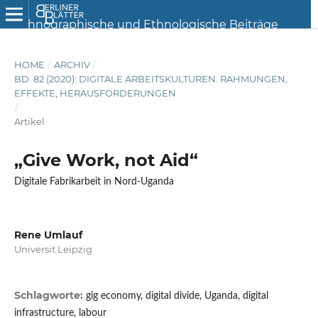
HOME
/
ARCHIV
/
BD. 82 (2020): DIGITALE ARBEITSKULTUREN. RAHMUNGEN,
EFFEKTE, HERAUSFORDERUNGEN
/
Artikel
„Give Work, not Aid“
Digitale Fabrikarbeit in Nord-Uganda
Rene Umlauf
Universit Leipzig
Schlagworte:
gig economy, digital divide, Uganda, digital
infrastructure, labour