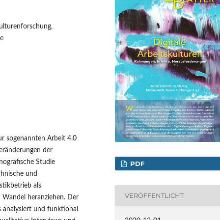
skulturenforschung,
ie
ur sogenannten Arbeit 4.0
 Veränderungen der
hnografische Studie
PDF
echnische und
tikbetrieb als
VERÖFFENTLICHT
n Wandel heranziehen. Der
s analysiert und funktional