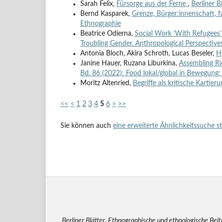
Sarah Felix,
Fürsorge aus der Ferne
,
Berliner B
Bernd Kasparek,
Grenze, Bürger:innenschaft, f
Ethnographie
Beatrice Odierna,
Social Work ‘With Refugees’
Troubling Gender. Anthropological Perspective
Antonia Bloch, Akira Schroth, Lucas Beseler,
H
Janine Hauer, Ruzana Liburkina,
Assembling Ri
Bd. 86 (2022): Food lokal/global in Bewegung:
Moritz Altenried,
Begriffe als kritische Kartie
<<
<
1
2
3
4
5
6
>
>>
Sie können auch
eine erweiterte Ähnlichkeitssuche s
Berliner Blätter
.
Ethnographische und ethnologische Bei