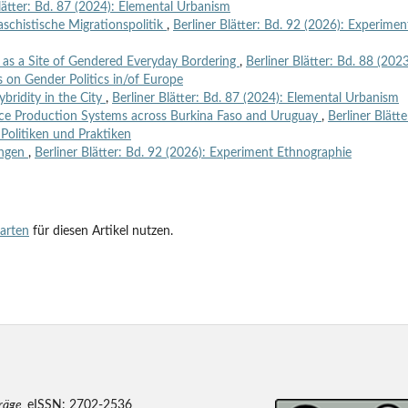
lätter: Bd. 87 (2024): Elemental Urbanism
aschistische Migrationspolitik
,
Berliner Blätter: Bd. 92 (2026): Experimen
 as a Site of Gendered Everyday Bordering
,
Berliner Blätter: Bd. 88 (2023
s on Gender Politics in/of Europe
ybridity in the City
,
Berliner Blätter: Bd. 87 (2024): Elemental Urbanism
ce Production Systems across Burkina Faso and Uruguay
,
Berliner Blätte
 Politiken und Praktiken
rungen
,
Berliner Blätter: Bd. 92 (2026): Experiment Ethnographie
tarten
für diesen Artikel nutzen.
träge
eISSN: 2702-2536