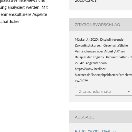
2020-12-01
qualitative Interviews und
ung analysiert werden. Mit
ehmenskulturelle Aspekte
chaftlicher
ZITATIONSVORSCHLAG
Müske, J. (2020). Disziplinierende
Zukunftsdiskurse. : Gesellschaftliche
Verhandlungen über Arbeit ‚4.0‘ am
Beispiel der Logistik.
Berliner Blätter
,
8
29–42. Abgerufen von
https://www.berliner-
blaetter.de/index.php/blaetter/article/v
ew/1079
Zitationsformate
AUSGABE