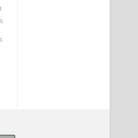
t
):
r: