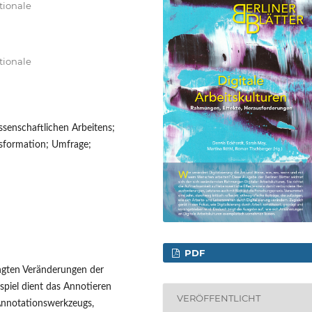
ationale
ationale
issenschaftlichen Arbeitens;
ansformation; Umfrage;
PDF
ingten Veränderungen der
ispiel dient das Annotieren
VERÖFFENTLICHT
 Annotationswerkzeugs,