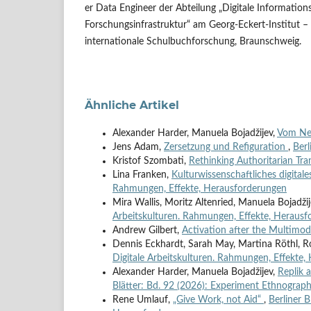
er Data Engineer der Abteilung „Digitale Information
Forschungsinfrastruktur“ am Georg-Eckert-Institut – L
internationale Schulbuchforschung, Braunschweig.
Ähnliche Artikel
Alexander Harder, Manuela Bojadžijev,
Vom Ne
Jens Adam,
Zersetzung und Refiguration
,
Berl
Kristof Szombati,
Rethinking Authoritarian Tr
Lina Franken,
Kulturwissenschaftliches digital
Rahmungen, Effekte, Herausforderungen
Mira Wallis, Moritz Altenried, Manuela Bojadži
Arbeitskulturen. Rahmungen, Effekte, Heraus
Andrew Gilbert,
Activation after the Multimo
Dennis Eckhardt, Sarah May, Martina Röthl, 
Digitale Arbeitskulturen. Rahmungen, Effekte
Alexander Harder, Manuela Bojadžijev,
Replik 
Blätter: Bd. 92 (2026): Experiment Ethnograph
Rene Umlauf,
„Give Work, not Aid“
,
Berliner B