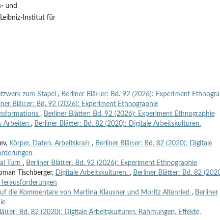
s- und
eibniz-Institut für
tzwerk zum Stapel
,
Berliner Blätter: Bd. 92 (2026): Experiment Ethnogr
iner Blätter: Bd. 92 (2026): Experiment Ethnographie
ansformations
,
Berliner Blätter: Bd. 92 (2026): Experiment Ethnographie
es Arbeiten
,
Berliner Blätter: Bd. 82 (2020): Digitale Arbeitskulturen.
jev,
Körper, Daten, Arbeitskraft
,
Berliner Blätter: Bd. 82 (2020): Digitale
forderungen
dal Turn
,
Berliner Blätter: Bd. 92 (2026): Experiment Ethnographie
Roman Tischberger,
Digitale Arbeitskulturen.
,
Berliner Blätter: Bd. 82 (2020
, Herausforderungen
auf die Kommentare von Martina Klausner und Moritz Altenried
,
Berliner
ie
lätter: Bd. 82 (2020): Digitale Arbeitskulturen. Rahmungen, Effekte,