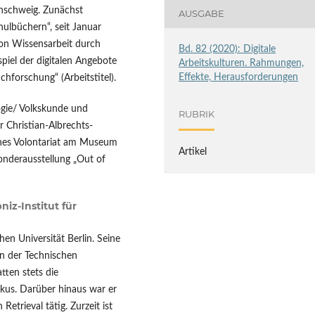
unschweig. Zunächst
AUSGABE
hulbüchern“, seit Januar
on Wissensarbeit durch
Bd. 82 (2020): Digitale
spiel der digitalen Angebote
Arbeitskulturen. Rahmungen,
Effekte, Herausforderungen
chforschung“ (Arbeitstitel).
ogie/ Volkskunde und
RUBRIK
 Christian-Albrechts-
iches Volontariat am Museum
Artikel
Sonderausstellung „Out of
niz-Institut für
hen Universität Berlin. Seine
an der Technischen
tten stets die
kus. Darüber hinaus war er
etrieval tätig. Zurzeit ist