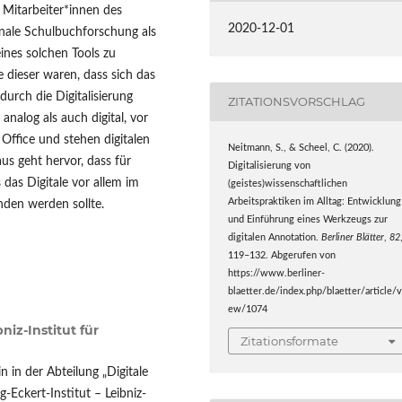
n Mitarbeiter*innen des
2020-12-01
ionale Schulbuchforschung als
nes solchen Tools zu
 dieser waren, dass sich das
rch die Digitalisierung
ZITATIONSVORSCHLAG
analog als auch digital, vor
Office und stehen digitalen
Neitmann, S., & Scheel, C. (2020).
s geht hervor, dass für
Digitalisierung von
das Digitale vor allem im
(geistes)wissenschaftlichen
Arbeitspraktiken im Alltag: Entwicklung
den werden sollte.
und Einführung eines Werkzeugs zur
digitalen Annotation.
Berliner Blätter
,
82
119–132. Abgerufen von
https://www.berliner-
blaetter.de/index.php/blaetter/article/v
ew/1074
niz-Institut für
Zitationsformate
 in der Abteilung „Digitale
Eckert-Institut – Leibniz-