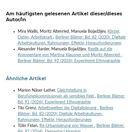
Am häufigsten gelesenen Artikel dieser/dieses
Autor/in
Mira Wallis, Moritz Altenried, Manuela Bojadžijev,
Körper,
Daten, Arbeitskraft
,
Berliner Blätter: Bd. 82 (2020): Digitale
Arbeitskulturen. Rahmungen, Effekte, Herausforderungen
Alexander Harder, Manuela Bojadžijev,
Replik auf die
Kommentare von Martina Klausner und Moritz Altenried
,
Berliner Blätter: Bd. 92 (2026): Experiment Ethnographie
Ähnliche Artikel
Marion Näser-Lather,
Gleichstellung in
Berufungskommissionen als sensibles Feld
,
Berliner Blätter:
Bd. 92 (2026): Experiment Ethnographie
Tilo Grenz,
Arbeitswelten der Digitalisierung
,
Berliner
Blätter: Bd. 82 (2020): Digitale Arbeitskulturen.
Rahmungen, Effekte, Herausforderungen
Tülin Fidan,
Re-Urbanisierung von Wasser
,
Berliner Blätter:
Bd. 87 (2024): Elemental Urbanism