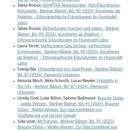
Tabea Rossol,
ADAPTER Verbindungen, (Kon)Figurationen,
Netzwerke
,
Berliner Blätter: Bd. 90 (2025): Kuratieren als
Relation – Ethnographische Erkundungen im Humboldt
Labor
Tabea Rossol,
Verbindungen machen und zeigen
,
Berliner
Blätter: Bd. 90 (2025): Kuratieren als Relation –
Ethnographische Erkundungen im Humboldt Labor
Laura Strott,
Verflochtene Geschichten, verflochtene
Erinnerungen
,
Berliner Blätter: Bd. 90 (2025): Kuratieren
als Relation – Ethnographische Erkundungen im Humboldt
Labor
Svenja Bär,
Urbanisierung von SolarPower
,
Berliner Blätter:
Bd. 87 (2024): Elemental Urbanism
Antonia Bloch, Akira Schroth, Lucas Beseler,
Hybridity in
the City
,
Berliner Blätter: Bd. 87 (2024): Elemental
Urbanism
Urmila Goel, Luise Böhm, Salome Boßmeyer,
Brauner Osten
– weiße Westen
,
Berliner Blätter: Bd. 91 (2025): Brauner
Osten - Weiße Westen. Zur Gleichzeitigkeit von
Ossifizierung und rechter Gewalt
Julia Leser,
Alt/Futures
,
Berliner Blätter: Bd. 91 (2025):
Brauner Osten - Weiße Westen. Zur Gleichzeitigkeit von