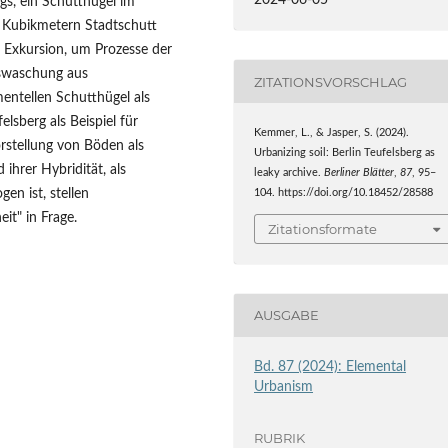
2024-06-05
rgs, ein Schutthügel im
6 Kubikmetern Stadtschutt
 Exkursion, um Prozesse der
uswaschung aus
ZITATIONSVORSCHLAG
entellen Schutthügel als
lsberg als Beispiel für
Kemmer, L., & Jasper, S. (2024).
rstellung von Böden als
Urbanizing soil: Berlin Teufelsberg as
ihrer Hybridität, als
leaky archive.
Berliner Blätter
,
87
, 95–
en ist, stellen
104. https://doi.org/10.18452/28588
it" in Frage.
Zitationsformate
AUSGABE
Bd. 87 (2024): Elemental
Urbanism
RUBRIK