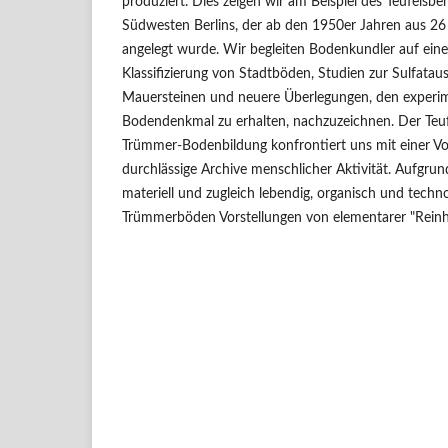
produziert. Dies zeigen wir am Beispiel des Teufelsbe
Südwesten Berlins, der ab den 1950er Jahren aus 2
angelegt wurde. Wir begleiten Bodenkundler auf eine
Klassifizierung von Stadtböden, Studien zur Sulfata
Mauersteinen und neuere Überlegungen, den experim
Bodendenkmal zu erhalten, nachzuzeichnen. Der Teufe
Trümmer-Bodenbildung konfrontiert uns mit einer Vo
durchlässige Archive menschlicher Aktivität. Aufgrund 
materiell und zugleich lebendig, organisch und technog
Trümmerböden Vorstellungen von elementarer "Reinhe