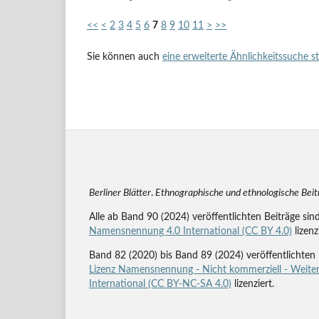
<<
<
2
3
4
5
6
7
8
9
10
11
>
>>
Sie können auch
eine erweiterte Ähnlichkeitssuche s
Berliner Blätter
.
Ethnographische und ethnologische Bei
Alle ab Band 90 (2024) veröffentlichten Beiträge sin
Namensnennung 4.0 International (CC BY 4.0)
lizenz
Band 82 (2020) bis Band 89 (2024) veröffentlichten 
Lizenz Namensnennung - Nicht kommerziell - Weiter
International (CC BY-NC-SA 4.0)
lizenziert.