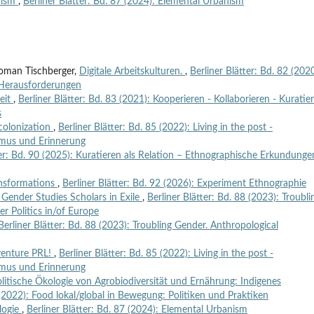
nism
,
Berliner Blätter: Bd. 87 (2024): Elemental Urbanism
Roman Tischberger,
Digitale Arbeitskulturen.
,
Berliner Blätter: Bd. 82 (2020
, Herausforderungen
eit
,
Berliner Blätter: Bd. 83 (2021): Kooperieren - Kollaborieren - Kuratie
s
colonization
,
Berliner Blätter: Bd. 85 (2022): Living in the post -
smus und Erinnerung
ter: Bd. 90 (2025): Kuratieren als Relation – Ethnographische Erkundunge
ansformations
,
Berliner Blätter: Bd. 92 (2026): Experiment Ethnographie
 Gender Studies Scholars in Exile
,
Berliner Blätter: Bd. 88 (2023): Troubli
r Politics in/of Europe
Berliner Blätter: Bd. 88 (2023): Troubling Gender. Anthropological
enture PRL!
,
Berliner Blätter: Bd. 85 (2022): Living in the post -
smus und Erinnerung
olitische Ökologie von Agrobiodiversität und Ernährung: Indigenes
 (2022): Food lokal/global in Bewegung: Politiken und Praktiken
logie
,
Berliner Blätter: Bd. 87 (2024): Elemental Urbanism