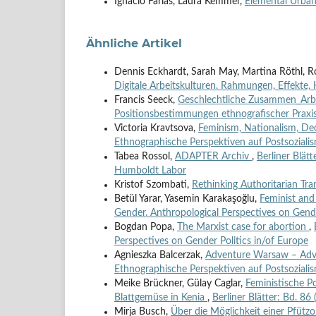
Ignacio Farías, Laura Kemmer,
Elemental Urba
Ähnliche Artikel
Dennis Eckhardt, Sarah May, Martina Röthl, 
Digitale Arbeitskulturen. Rahmungen, Effekte
Francis Seeck,
Geschlechtliche Zusammen_Arb
Positionsbestimmungen ethnografischer Praxi
Victoria Kravtsova,
Feminism, Nationalism, De
Ethnographische Perspektiven auf Postsoziali
Tabea Rossol,
ADAPTER Archiv
,
Berliner Blät
Humboldt Labor
Kristof Szombati,
Rethinking Authoritarian Tr
Betül Yarar, Yasemin Karakaşoğlu,
Feminist and
Gender. Anthropological Perspectives on Gende
Bogdan Popa,
The Marxist case for abortion
,
Perspectives on Gender Politics in/of Europe
Agnieszka Balcerzak,
Adventure Warsaw – Adv
Ethnographische Perspektiven auf Postsoziali
Meike Brückner, Gülay Caglar,
Feministische P
Blattgemüse in Kenia
,
Berliner Blätter: Bd. 86
Mirja Busch,
Über die Möglichkeit einer Pfützo