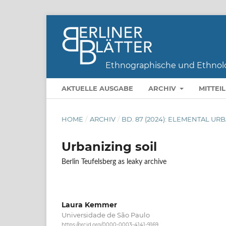
AKTUELLE AUSGABE
ARCHIV
MITTEI
HOME
/
ARCHIV
/
BD. 87 (2024): ELEMENTAL UR
Urbanizing soil
Berlin Teufelsberg as leaky archive
Laura Kemmer
Universidade de São Paulo
https://orcid.org/0000-0003-4141-9169