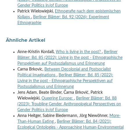
Gender Politics in/of Europe
Patrick Wielowiejski,
Ethnografie nach dem epistemischen
Kollaps
,
Berliner Blätter: Bd. 92 (2026): Experiment
Ethnographie
Ähnliche Artikel
Anne-Kristin Kordaß,
Who is living in the post?
,
Berliner
Blätter: Bd. 85 (2022): Living in the post - Ethnographische
Perspektiven auf Postsozialismus und Erinnerung
Carna Brkovic,
Between Decolonial and Postsocialist
Political Imaginations
,
Berliner Blätter: Bd. 85 (2022):
Living in the post - Ethnographische Perspektiven auf
Postsozialismus und Erinnerung
Jens Adam, Beate Binder, Čarna Brković, Patrick
Wielowiejski,
Queering Europe:
,
Berliner Blätter: Bd. 88
(2023): Troubling Gender. Anthropological Perspectives on
Gender Politics in/of Europe
Anna Heitger, Sabine Biedermann, Jörg Niewöhner,
More-
Than-Human Eating
,
Berliner Blätter: Bd. 84 (2021):
Ecological Ontologies - Approaching Human-Environmental