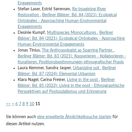
Engagements
Stefan Laser, Estrid Sørensen,
Re-Imagining River
Restoration
,
Berliner Blätter: Bd. 84 (2021): Ecological
Ontologies - Approaching Human-Environmental
Engagements
Desirée Kumpf,
Multispecies Monocultures
,
Berliner
Blätter: Bd. 84 (2021): Ecological Ontologies - Approaching
Human-Environmental Engagements
Jonas Tinius,
The Anthropologist as Sparring Partner
,
Berliner Blätter: Bd. 83 (2021): Kooperieren - Kollaborieren -
Kuratieren. Positionsbestimmungen ethnografischer Praxis
Laura Kemmer, Sandra Jasper,
Urbanizing soil
,
Berliner
Blätter: Bd. 87 (2024): Elemental Urbanism
Klara Nagel, Carina Fretter,
Living in the post
,
Berliner
Blätter: Bd. 85 (2022): Living in the post - Ethnographische
Perspektiven auf Postsozialismus und Erinnerung
<<
<
6
7
8
9
10
11
Sie können auch
eine erweiterte Ähnlichkeitssuche starten
für
diesen Artikel nutzen.