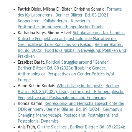
Patrick Bieler, Milena D. Bister, Christine Schmid,
Formate
des Ko-Laborierens
,
Berliner Blätter: Bd. 83 (2021):
Kooperieren - Kollaborieren - Kuratieren.
Positionsbestimmungen ethnografischer Praxis
Katharina Farys, Simon Hirzel,
Schokolade neu fair-handelt:
Kritische Perspektiven auf post-koloniale Narrative der
Geschichte und des Konsums von Kakao
,
Berliner Blätter:
Bd. 86 (2022): Food lokal/global in Bewegung: Politiken und
Praktiken
Erzsébet Barát,
Political Struggles around “Gender”
,
Berliner Blätter: Bd. 88 (2023): Troubling Gender.
Anthropological Perspectives on Gender Politics in/of
Europe
Anne-Kristin Kordaß,
Who is living in the post?
,
Berliner
Blätter: Bd. 85 (2022): Living in the post - Ethnographische
Perspektiven auf Postsozialismus und Erinnerung
Ronda Ramm,
Repressions- und Herrschaftsgeschichte der
DDR erinnern
,
Berliner Blätter: Bd. 89 (2024): Germany's
Changing Memoryscape. Postsocialist, Postmigrant, and
Postcolonial Dynamics
Anja Früh,
On the Sidelines
,
Berliner Blätter: Bd. 89 (2024):