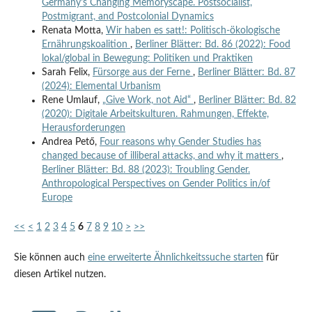
Germany's Changing Memoryscape. Postsocialist,
Postmigrant, and Postcolonial Dynamics
Renata Motta,
Wir haben es satt!: Politisch-ökologische
Ernährungskoalition
,
Berliner Blätter: Bd. 86 (2022): Food
lokal/global in Bewegung: Politiken und Praktiken
Sarah Felix,
Fürsorge aus der Ferne
,
Berliner Blätter: Bd. 87
(2024): Elemental Urbanism
Rene Umlauf,
„Give Work, not Aid“
,
Berliner Blätter: Bd. 82
(2020): Digitale Arbeitskulturen. Rahmungen, Effekte,
Herausforderungen
Andrea Pető,
Four reasons why Gender Studies has
changed because of illiberal attacks, and why it matters
,
Berliner Blätter: Bd. 88 (2023): Troubling Gender.
Anthropological Perspectives on Gender Politics in/of
Europe
<<
<
1
2
3
4
5
6
7
8
9
10
>
>>
Sie können auch
eine erweiterte Ähnlichkeitssuche starten
für
diesen Artikel nutzen.