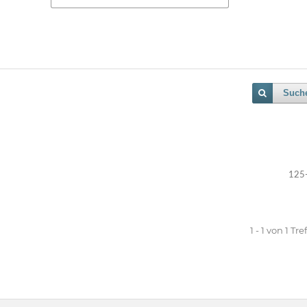
Such
125
1 - 1 von 1 Tre