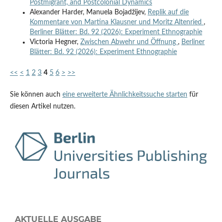
Postmigrant, and Postcolonial Dynamics
Alexander Harder, Manuela Bojadžijev,
Replik auf die
Kommentare von Martina Klausner und Moritz Altenried
,
Berliner Blätter: Bd. 92 (2026): Experiment Ethnographie
Victoria Hegner,
Zwischen Abwehr und Öffnung
,
Berliner
Blätter: Bd. 92 (2026): Experiment Ethnographie
<<
<
1
2
3
4
5
6
>
>>
Sie können auch
eine erweiterte Ähnlichkeitssuche starten
für
diesen Artikel nutzen.
AKTUELLE AUSGABE