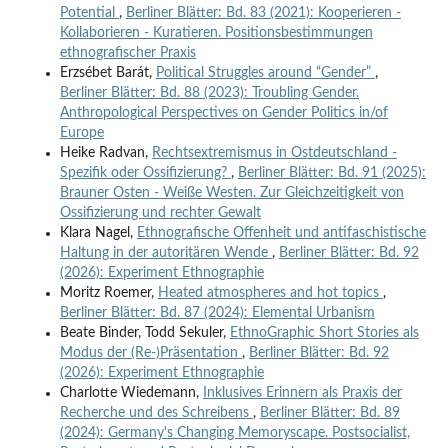
Potential
,
Berliner Blätter: Bd. 83 (2021): Kooperieren -
Kollaborieren - Kuratieren. Positionsbestimmungen
ethnografischer Praxis
Erzsébet Barát,
Political Struggles around “Gender”
,
Berliner Blätter: Bd. 88 (2023): Troubling Gender.
Anthropological Perspectives on Gender Politics in/of
Europe
Heike Radvan,
Rechtsextremismus in Ostdeutschland -
Spezifik oder Ossifizierung?
,
Berliner Blätter: Bd. 91 (2025):
Brauner Osten - Weiße Westen. Zur Gleichzeitigkeit von
Ossifizierung und rechter Gewalt
Klara Nagel,
Ethnografische Offenheit und antifaschistische
Haltung in der autoritären Wende
,
Berliner Blätter: Bd. 92
(2026): Experiment Ethnographie
Moritz Roemer,
Heated atmospheres and hot topics
,
Berliner Blätter: Bd. 87 (2024): Elemental Urbanism
Beate Binder, Todd Sekuler,
EthnoGraphic Short Stories als
Modus der (Re-)Präsentation
,
Berliner Blätter: Bd. 92
(2026): Experiment Ethnographie
Charlotte Wiedemann,
Inklusives Erinnern als Praxis der
Recherche und des Schreibens
,
Berliner Blätter: Bd. 89
(2024): Germany's Changing Memoryscape. Postsocialist,